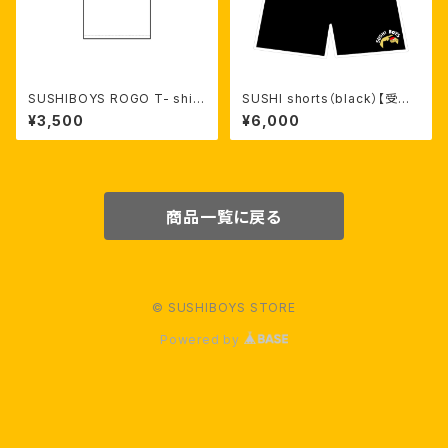
SUSHIBOYS ROGO T- shirt
SUSHI shorts（black）【受注
（white）【受注生産】
生産】
¥3,500
¥6,000
商品一覧に戻る
© SUSHIBOYS STORE
Powered by