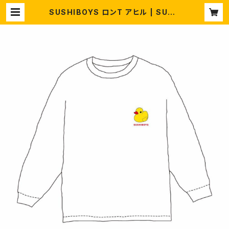
SUSHIBOYS ロンT アヒル | SUSH
IBOYS STORE