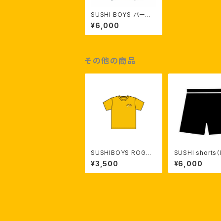
SUSHI BOYS パーカ
ー アヒル
¥6,000
その他の商品
SUSHIBOYS ROGO
SUSHI shorts（
T- shirt（Yellow）【受
k）【受注生産】
¥3,500
¥6,000
注生産】