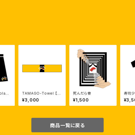
blac
TAMAGO-Towel 【受
死んだら骨
寿司少年
注生産】
ck）
¥3,000
¥1,500
¥3,5
商品一覧に戻る