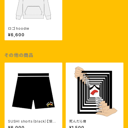
ロゴ hoodie
¥6,600
その他の商品
SUSHI shorts（black）【受注
死んだら骨
生産】
¥6,000
¥1,500