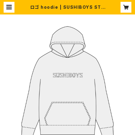
ロゴ hoodie | SUSHIBOYS STO
RE