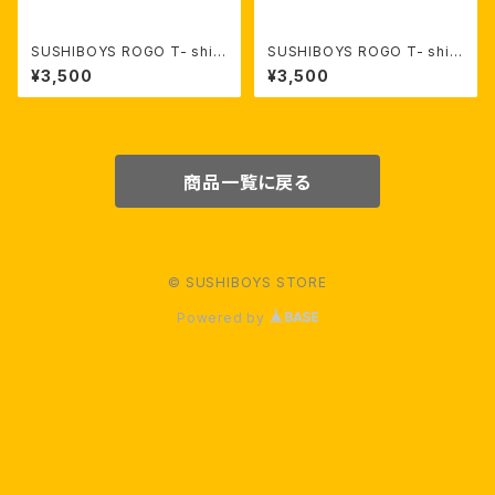
SUSHIBOYS ROGO T- shirt
SUSHIBOYS ROGO T- shirt
（Yellow）【受注生産】
（white）【受注生産】
¥3,500
¥3,500
商品一覧に戻る
© SUSHIBOYS STORE
Powered by