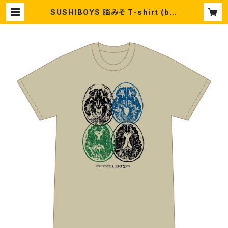
SUSHIBOYS 脳みそ T-shirt (bei
ge) | SUSHIBOYS STORE