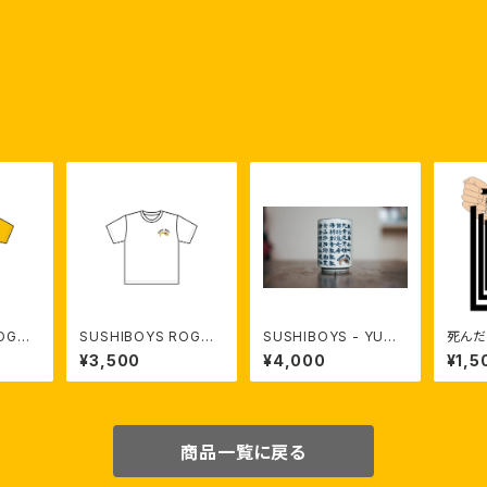
ROGO
SUSHIBOYS ROGO
SUSHIBOYS - YUNO
死んだ
ow）【受
T- shirt（white）【受注
MI 【限定受注生産】
¥3,500
¥4,000
¥1,5
生産】
商品一覧に戻る