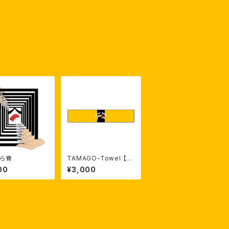
ら骨
TAMAGO-Towel 【受
注生産】
00
¥3,000