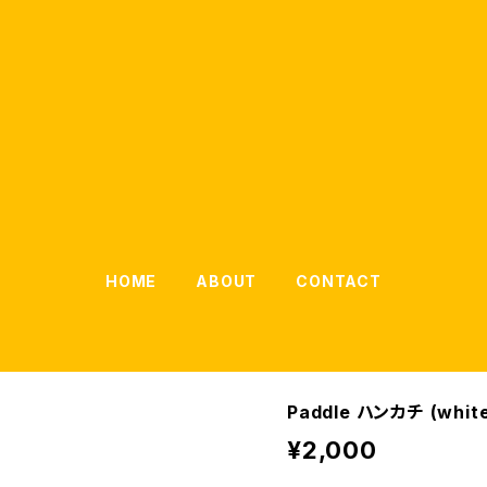
HOME
ABOUT
CONTACT
Paddle ハンカチ (whit
¥2,000