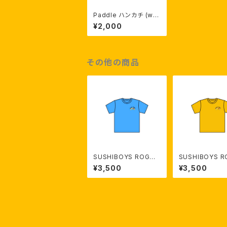
Paddle ハンカチ (whi
te）
¥2,000
その他の商品
SUSHIBOYS ROGO
SUSHIBOYS 
T- shirt（blue）【受注
T- shirt（Yell
¥3,500
¥3,500
生産】
注生産】