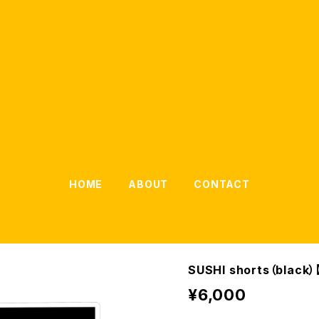
HOME
ABOUT
CONTACT
SUSHI shorts（blac
¥6,000