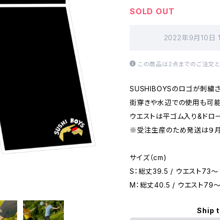
SOLD OUT
2022年9月10日
この商品は2点までのご注文と
SUSHIBOYSのロゴが刺繍
街穿きや水辺での使用も可能
ウエストは平ゴム入り&ドロ
※受注生産のため発送は９月
サイズ（cm)
S：総丈39.5 / ウエスト73～ 
M：総丈40.5 / ウエスト79～
Ship 