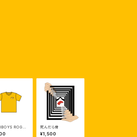
IBOYS ROGO
死んだら骨
irt（Yellow）【受
00
¥1,500
】