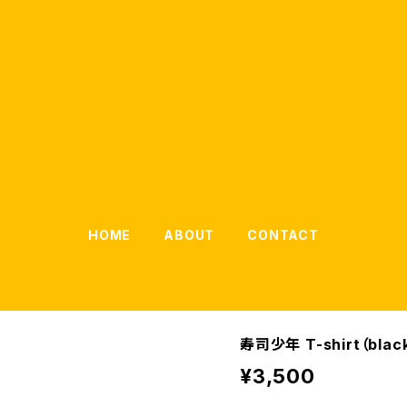
HOME
ABOUT
CONTACT
寿司少年 T-shirt（bla
¥3,500