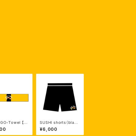
GO-Towel 【受
SUSHI shorts（blac
】
k）【受注生産】
000
¥6,000